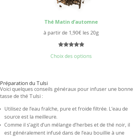
Thé Matin d’automne
à partir de
1,90
€
les 20g
Noté
3
5.00
Choix des options
sur 5
basé sur
notations
Préparation du Tulsi
client
Voici quelques conseils généraux pour infuser une bonne
tasse de thé Tulsi :
Utilisez de l’eau fraîche, pure et froide filtrée. L’eau de
source est la meilleure.
Comme il s’agit d’un mélange d’herbes et de thé noir, il
est généralement infusé dans de l’eau bouillie à une