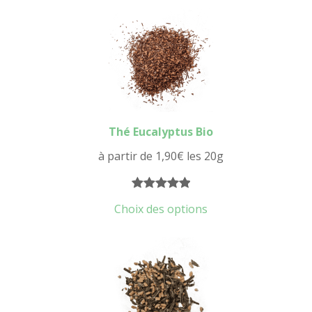
Thé Eucalyptus Bio
à partir de
1,90
€
les 20g
Noté
6
5.00
Choix des options
sur 5
basé sur
notations
client