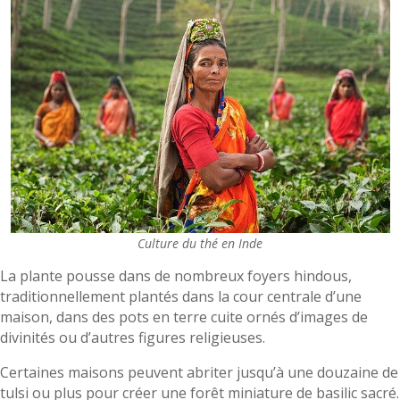
Culture du thé en Inde
La plante pousse dans de nombreux foyers hindous,
traditionnellement plantés dans la cour centrale d’une
maison, dans des pots en terre cuite ornés d’images de
divinités ou d’autres figures religieuses.
Certaines maisons peuvent abriter jusqu’à une douzaine de
tulsi ou plus pour créer une forêt miniature de basilic sacré.