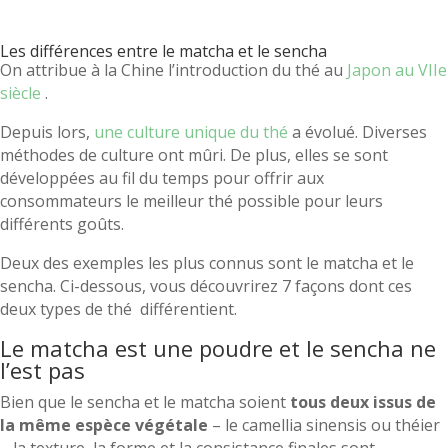
notations
Les différences entre le matcha et le sencha
client
On attribue à la Chine l’introduction du thé au
Japon au VIIe
siècle
.
Depuis lors,
une culture unique du thé
a évolué. Diverses
méthodes de culture ont mûri. De plus, elles se sont
développées au fil du temps pour offrir aux
consommateurs le meilleur thé possible pour leurs
différents goûts.
Deux des exemples les plus connus sont le matcha et le
sencha. Ci-dessous, vous découvrirez 7 façons dont ces
deux types de thé différentient.
Le matcha est une poudre et le sencha ne
l’est pas
Bien que le sencha et le matcha soient
tous deux issus de
la même espèce végétale
– le camellia sinensis ou théier
– la texture, la forme et la consistance finales sont