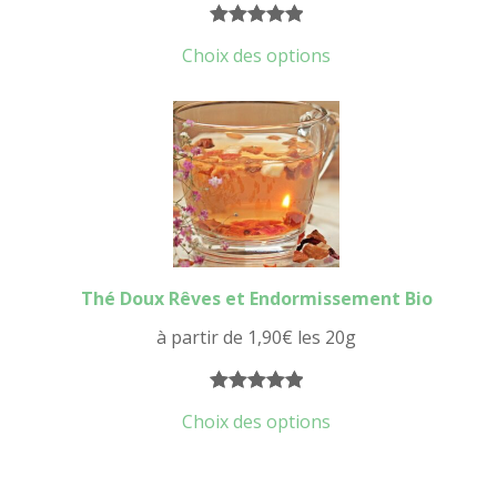
Noté
16
5.00
Choix des options
sur 5
basé sur
notations
client
Thé Doux Rêves et Endormissement Bio
à partir de
1,90
€
les 20g
Noté
16
5.00
Choix des options
sur 5
basé sur
notations