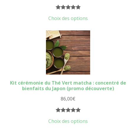
Noté
17
5.00
Choix des options
sur 5
basé sur
notations
client
Kit cérémonie du Thé Vert matcha : concentré de
bienfaits du Japon (promo découverte)
86,00
€
Noté
4
5.00
Choix des options
sur 5
basé sur