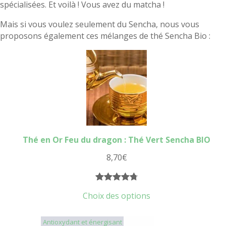
spécialisées. Et voilà ! Vous avez du matcha !
Mais si vous voulez seulement du Sencha, nous vous
proposons également ces mélanges de thé Sencha Bio :
Thé en Or Feu du dragon : Thé Vert Sencha BIO
8,70
€
Noté
19
4.79
Choix des options
sur 5
basé sur
Antioxydant et énergisant
notations