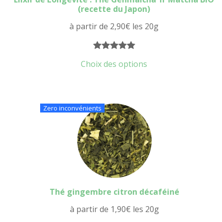
(recette du Japon)
à partir de
2,90
€
les 20g
Noté
17
5.00
Choix des options
sur 5
basé sur
notations
client
Zero inconvénients
Thé gingembre citron décaféiné
à partir de
1,90
€
les 20g