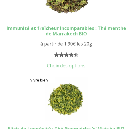
Immunité et fraîcheur Incomparables : Thé menthe
de Marrakech BIO
à partir de
1,90
€
les 20g
Noté
9
4.56
Choix des options
sur 5
basé sur
Vivre bien
notations
client
Elixir de Longévité : Thé Genmaicha ‘n’ Matcha BIO