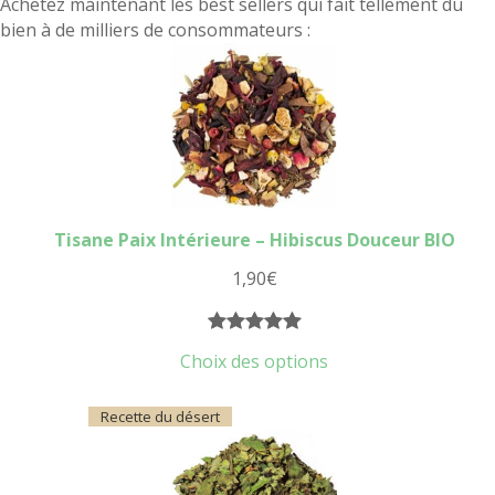
Achetez maintenant les best sellers qui fait tellement du
bien à de milliers de consommateurs :
Tisane Paix Intérieure – Hibiscus Douceur BIO
1,90
€
Noté
20
5.00
Choix des options
sur 5
basé sur
Recette du désert
notations
client