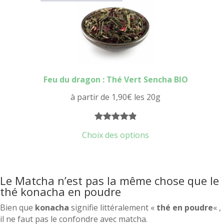
client
Feu du dragon : Thé Vert Sencha BIO
à partir de
1,90
€
les 20g
Noté
16
4.94
Choix des options
sur 5
basé sur
notations
Le Matcha n’est pas la même chose que le
client
thé konacha en poudre
Bien que
konacha
signifie littéralement «
thé en poudre
« ,
il ne faut pas le confondre avec matcha.