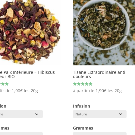
e Paix Intérieure – Hibiscus
Tisane Extraordinaire anti
eur BIO
douleurs
Note
tir de
1,90
€
les 20g
à partir de
1,90
€
les 20g
5.00
sur 5
ion
Infusion
mmes
Grammes