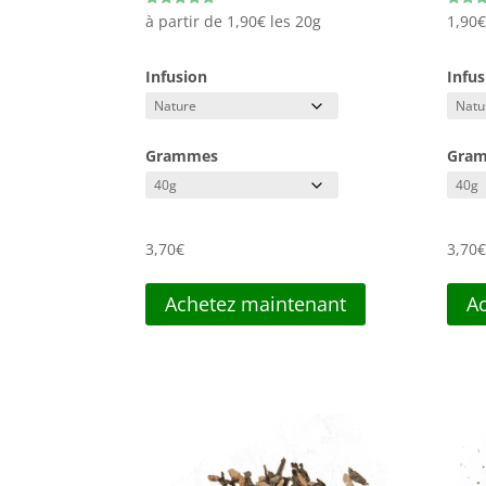
Note
Note
à partir de
1,90
€
les 20g
1,90
5.00
5.00
sur 5
sur 5
Infusion
Infus
Grammes
Gra
3,70
€
3,70
Achetez maintenant
A