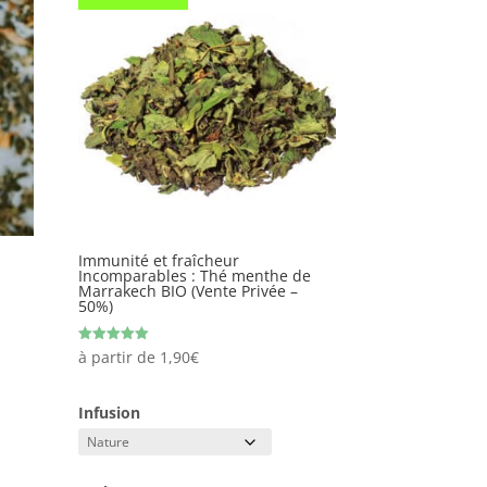
Immunité et fraîcheur
Incomparables : Thé menthe de
Marrakech BIO (Vente Privée –
50%)
Note
à partir de
1,90
€
5.00
sur 5
Infusion