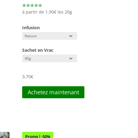
Note
à partir de
1,90
€
les 20g
5.00
sur 5
Infusion
Sachet en Vrac
3,70
€
Achetez maintenant
Promo ! -50%