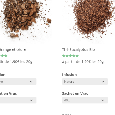
Orange et cèdre
Thé Eucalyptus Bio
Note
tir de
1,90
€
les 20g
à partir de
1,90
€
les 20g
5.00
sur 5
ion
Infusion
et en Vrac
Sachet en Vrac