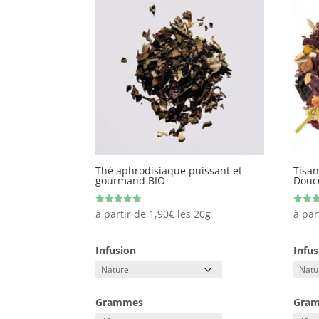
Thé aphrodisiaque puissant et
Tisan
gourmand BIO
Douc
Note
Note
à partir de
1,90
€
les 20g
à par
5.00
5.00
sur 5
sur 5
Infusion
Infus
Grammes
Gra