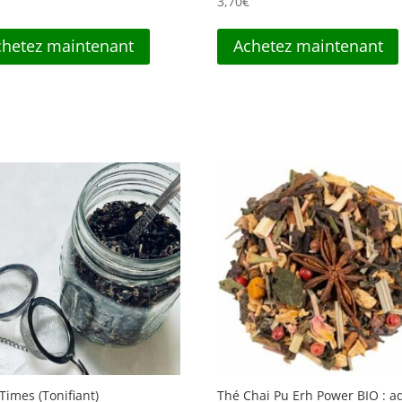
€
3,70
€
chetez maintenant
Achetez maintenant
Times (Tonifiant)
Thé Chai Pu Erh Power BIO : a