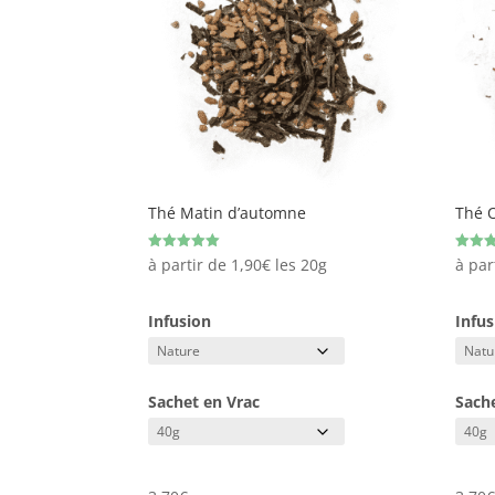
Thé Matin d’automne
Thé 
Note
Note
à partir de
1,90
€
les 20g
à par
5.00
5.00
sur 5
sur 5
Infusion
Infus
Sachet en Vrac
Sach