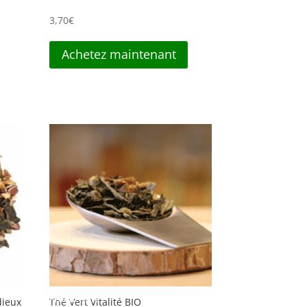
3,70
€
Achetez maintenant
Productivité
dieux
Thé Vert Vitalité BIO