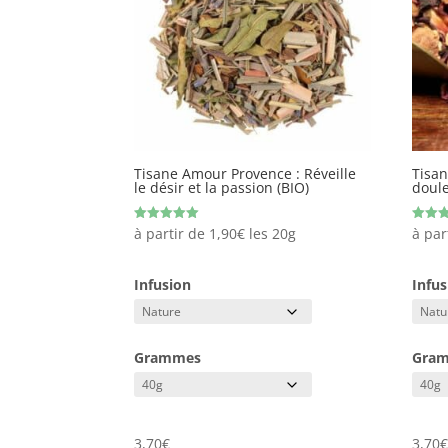
Tisane Amour Provence : Réveille
Tisa
le désir et la passion (BIO)
doul
Note
Note
à partir de
1,90
€
les 20g
à par
5.00
5.00
sur 5
sur 5
Infusion
Infus
Grammes
Gra
3,70
€
3,70