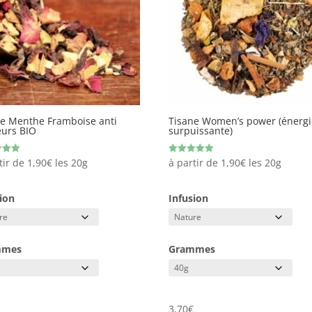
ne Menthe Framboise anti
Tisane Women’s power (énergi
eurs BIO
surpuissante)
Note
tir de
1,90
€
les 20g
à partir de
1,90
€
les 20g
5.00
sur 5
ion
Infusion
mmes
Grammes
€
3,70
€