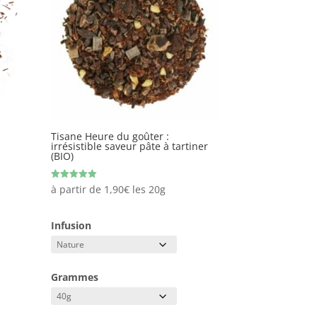
Tisane Heure du goûter :
irrésistible saveur pâte à tartiner
(BIO)
Note
à partir de
1,90
€
les 20g
5.00
sur 5
Infusion
Grammes