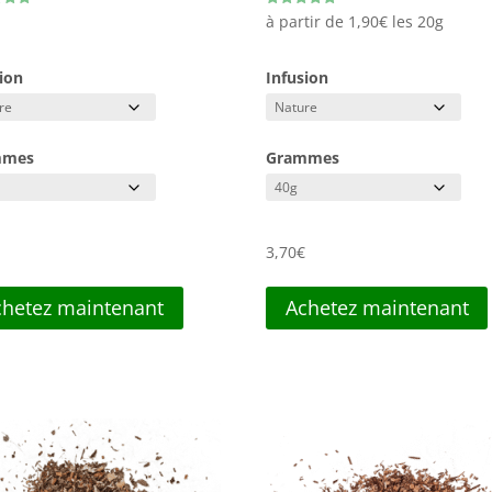
Note
€
à partir de
1,90
€
les 20g
5.00
sur 5
ion
Infusion
mmes
Grammes
€
3,70
€
chetez maintenant
Achetez maintenant