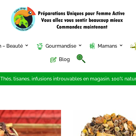
n – Beauté
Gourmandise
Mamans
Blog
hés, tisanes, infusions introuvables en magasin. 100% nature