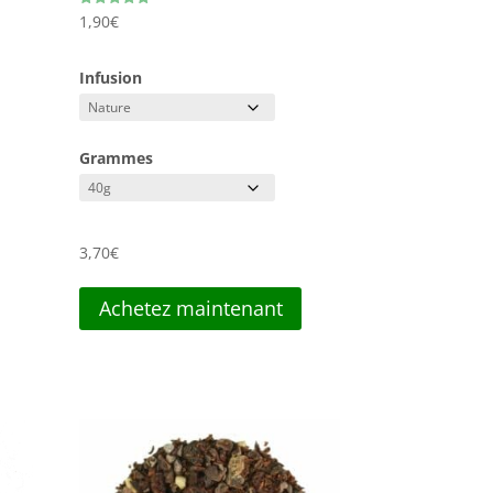
Note
1,90
€
5.00
sur 5
Infusion
Grammes
3,70
€
Achetez maintenant