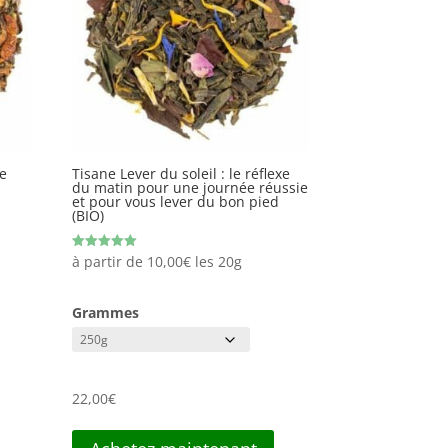
e
Tisane Lever du soleil : le réflexe
du matin pour une journée réussie
et pour vous lever du bon pied
(BIO)
Note
à partir de
10,00
€
les 20g
5.00
sur 5
Grammes
22,00
€