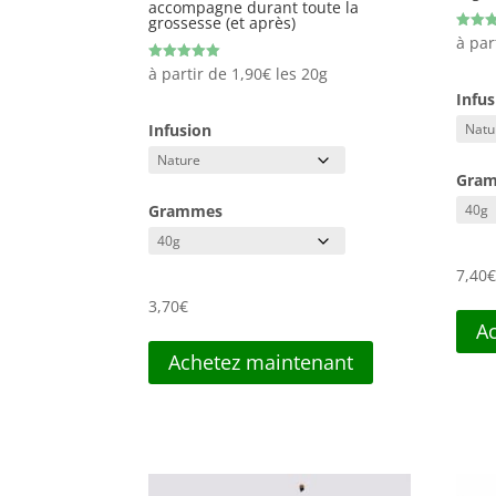
accompagne durant toute la
grossesse (et après)
Note
à par
5.00
sur 5
Note
à partir de
1,90
€
les 20g
5.00
Infus
sur 5
Infusion
Gra
Grammes
7,40
3,70
€
A
Achetez maintenant