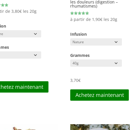
les douleurs (digestion –
rhumatismes)
tir de
3,80
€
les 20g
Note
à partir de
1,90
€
les 20g
5.00
ion
sur 5
Infusion
mmes
Grammes
€
3,70
€
chetez maintenant
Achetez maintenant