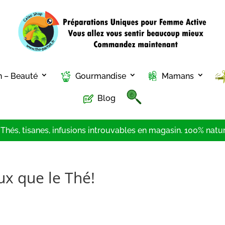
n – Beauté
Gourmandise
Mamans
Blog
hés, tisanes, infusions introuvables en magasin. 100% nature
ux que le Thé!