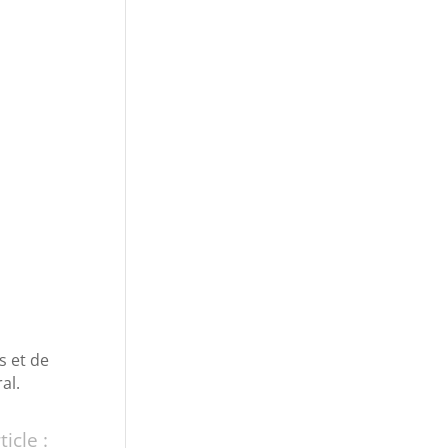
s et de
al.
icle :