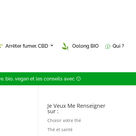
Arrêter fumer, CBD
Oolong BIO
Qui ?
, bio, vegan et les conseils avec 🙂
Je Veux Me Renseigner
sur :
Choisir votre thé
Thé et santé