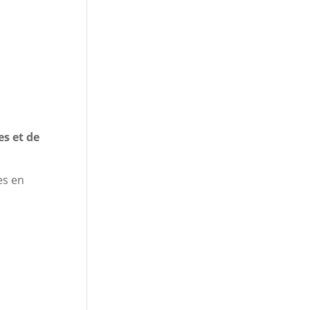
es et de
es en