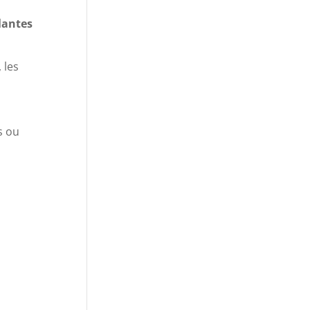
plantes
 les
s ou