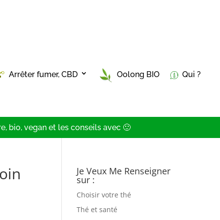
Arrêter fumer, CBD
Oolong BIO
Qui ?
, bio, vegan et les conseils avec 🙂
oin
Je Veux Me Renseigner
sur :
Choisir votre thé
Thé et santé