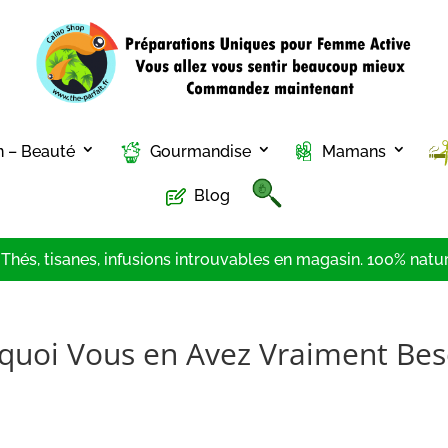
n – Beauté
Gourmandise
Mamans
Blog
hés, tisanes, infusions introuvables en magasin. 100% nature
rquoi Vous en Avez Vraiment Bes