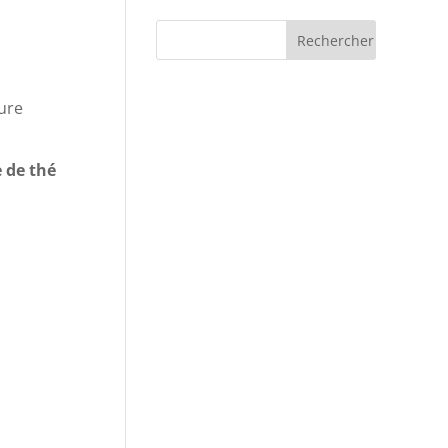
ure
e de thé