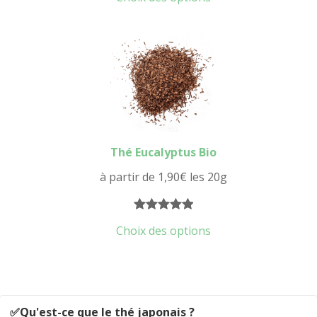
sur 5
basé sur
notations
client
Thé Eucalyptus Bio
à partir de
1,90
€
les 20g
Noté
6
5.00
Choix des options
sur 5
basé sur
notations
client
✅Qu'est-ce que le thé japonais ?