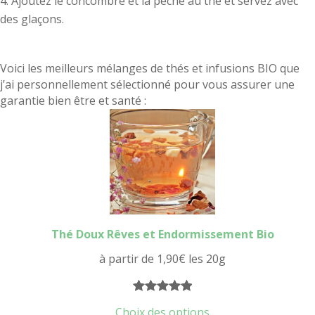
Ajoutez le concombre et la pêche au thé et servez avec
des glaçons.
Voici les meilleurs mélanges de thés et infusions BIO que
j’ai personnellement sélectionné pour vous assurer une
garantie bien être et santé :
Thé Doux Rêves et Endormissement Bio
à partir de
1,90
€
les 20g
Noté
16
5.00
Choix des options