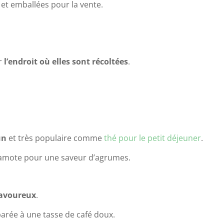
 et emballées pour la vente.
ar
l’endroit où elles sont récoltées
.
un
et très populaire comme
thé pour le petit déjeuner
.
gamote pour une saveur d’agrumes.
 savoureux
.
parée à une tasse de café doux.