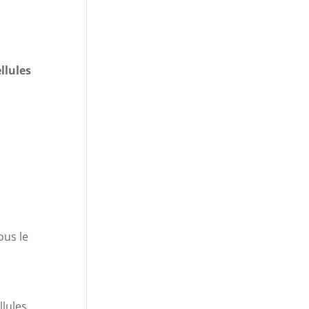
llules
ous le
llules