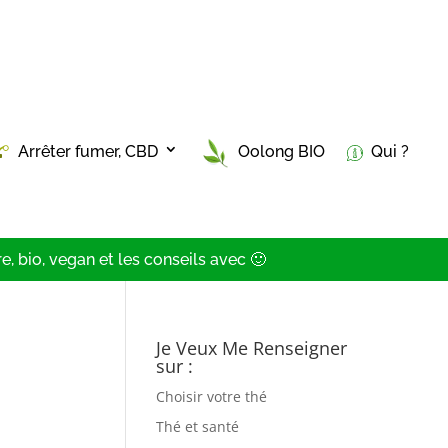
Arrêter fumer, CBD
Oolong BIO
Qui ?
, bio, vegan et les conseils avec 🙂
Je Veux Me Renseigner
sur :
Choisir votre thé
Thé et santé