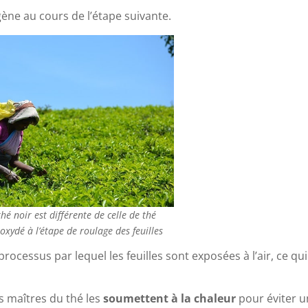
gène au cours de l’étape suivante.
hé noir est différente de celle de thé
t oxydé à l’étape de roulage des feuilles
rocessus par lequel les feuilles sont exposées à l’air, ce qui
es maîtres du thé les
soumettent à la chaleur
pour éviter u