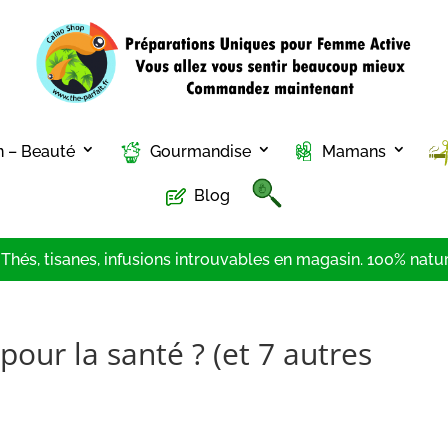
n – Beauté
Gourmandise
Mamans
Blog
hés, tisanes, infusions introuvables en magasin. 100% nature
pour la santé ? (et 7 autres