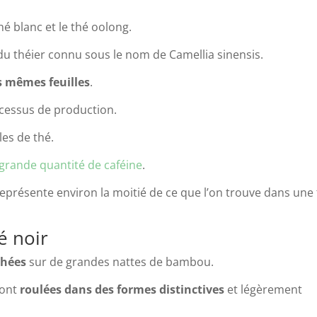
thé blanc et le thé oolong.
es du théier connu sous le nom de Camellia sinensis.
s mêmes feuilles
.
ocessus de production.
les de thé.
grande quantité de caféine
.
représente environ la moitié de ce que l’on trouve dans une
é noir
échées
sur de grandes nattes de bambou.
sont
roulées dans des formes distinctives
et légèrement