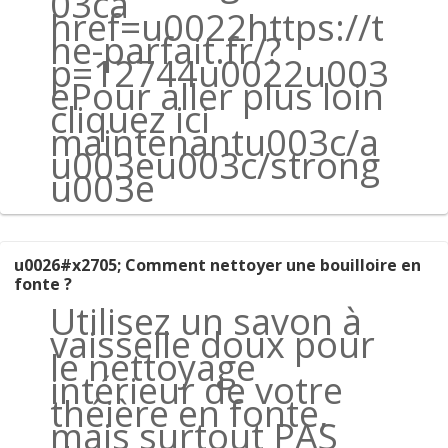
03ca
href=u0022https://t
he-parfait.fr/?
p=12744u0022u003
ePour aller plus loin
cliquez ici
maintenantu003c/a
u003eu003c/strong
u003e
u0026#x2705; Comment nettoyer une bouilloire en
fonte ?
Utilisez un savon à
vaisselle doux pour
le nettoyage
intérieur de votre
théière en fonte,
mais surtout PAS