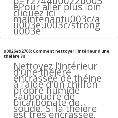
p=12744u0022u003
ePour aller plus loin
cliquez ici
maintenantu003c/a
u003eu003c/strong
u003e
u0026#x2705; Comment nettoyer l'intérieur d'une
théière ?n
Nettoyez l’intérieur
d’une théière
encrassée de théine
à l’aide d’un chiffon
propre humide
saupoudré de
bicarbonate de
soude. Si la théière
est très encrassée,