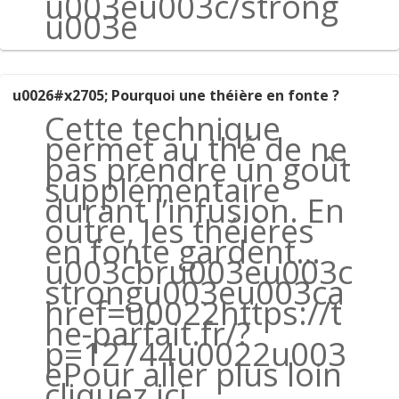
u003eu003c/strong
u003e
u0026#x2705; Pourquoi une théière en fonte ?
Cette technique
permet au thé de ne
pas prendre un goût
supplémentaire
durant l’infusion. En
outre, les théières
en fonte gardent…
u003cbru003eu003c
strongu003eu003ca
href=u0022https://t
he-parfait.fr/?
p=12744u0022u003
ePour aller plus loin
cliquez ici