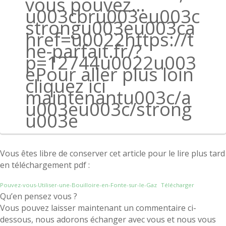
vous pouvez…
u003cbru003eu003c
strongu003eu003ca
href=u0022https://t
he-parfait.fr/?
p=12744u0022u003
ePour aller plus loin
cliquez ici
maintenantu003c/a
u003eu003c/strong
u003e
Vous êtes libre de conserver cet article pour le lire plus tard
en téléchargement pdf :
Pouvez-vous-Utiliser-une-Bouilloire-en-Fonte-sur-le-Gaz
Télécharger
Qu’en pensez vous ?
Vous pouvez laisser maintenant un commentaire ci-
dessous, nous adorons échanger avec vous et nous vous