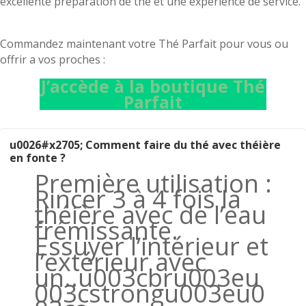
excellente préparation de thé et une expérience de service.
Commandez maintenant votre Thé Parfait pour vous ou
offrir a vos proches :
J’accède à la boutique Thé
Parfait
u0026#x2705; Comment faire du thé avec théière
en fonte ?
Première utilisation :
Rincer 3 à 4 fois la
théière avec de l’eau
frémissante.
Essuyer l’intérieur et
l’extérieur avec
un..u003cbru003eu
003cstrongu003eu0