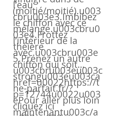
l’eau
(moitié/moitié).u003
cbru003e3.Imbibez
le chiffon avec ce
mélange.u003cbru0
03e4.Frottez
l’intérieur de la
théière
avec.u003cbru003e
5.Prenez un autre
chiffon qui soit…
u003cbru003eu003c
strongu003eu003ca
href=u0022https://t
he-parfait.fr/?
p=12744u0022u003
ePour aller plus loin
cliquez ici
maintenantu003c/a