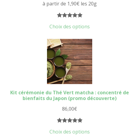
à partir de
1,90
€
les 20g
Noté
10
5.00
Choix des options
sur 5
basé sur
notations
client
Kit cérémonie du Thé Vert matcha : concentré de
bienfaits du Japon (promo découverte)
86,00
€
Noté
4
5.00
Choix des options
sur 5