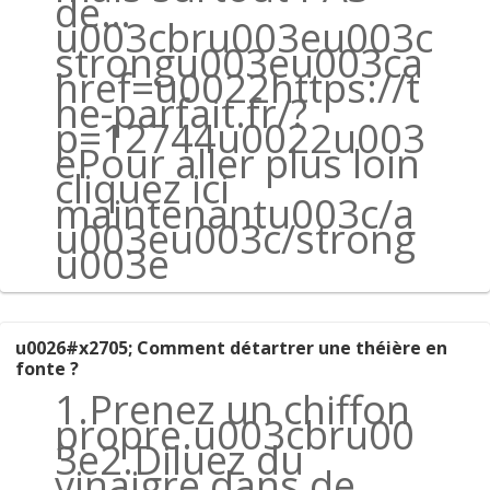
de…
u003cbru003eu003c
strongu003eu003ca
href=u0022https://t
he-parfait.fr/?
p=12744u0022u003
ePour aller plus loin
cliquez ici
maintenantu003c/a
u003eu003c/strong
u003e
u0026#x2705; Comment détartrer une théière en
fonte ?
1.Prenez un chiffon
propre.u003cbru00
3e2.Diluez du
vinaigre dans de