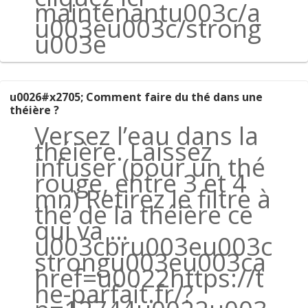
maintenantu003c/a
u003eu003c/strong
u003e
u0026#x2705; Comment faire du thé dans une
théière ?
Versez l’eau dans la
théière. Laissez
infuser (pour un thé
rouge, entre 3 et 4
mn) Retirez le filtre à
thé de la théière ce
qui va …
u003cbru003eu003c
strongu003eu003ca
href=u0022https://t
he-parfait.fr/?