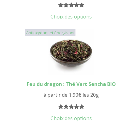
Noté
8
5.00
Choix des options
sur 5
basé sur
Antioxydant et énergisant
notations
client
Feu du dragon : Thé Vert Sencha BIO
à partir de
1,90
€
les 20g
Noté
16
4.94
Choix des options
sur 5
basé sur
notations