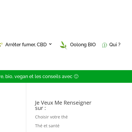
Arrêter fumer, CBD
Oolong BIO
Qui ?
, bio, vegan et les conseils avec 🙂
Je Veux Me Renseigner
sur :
Choisir votre thé
Thé et santé