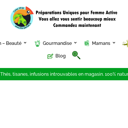
n – Beauté
Gourmandise
Mamans
Blog
hés, tisanes, infusions introuvables en magasin. 100% nature