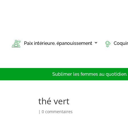
Paix intérieure, épanouissement
Coqui
Sublimer les femmes au quotidien. T
thé vert
|
0 commentaires