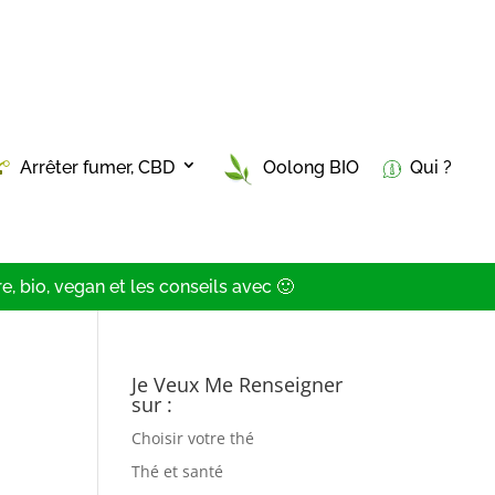
Arrêter fumer, CBD
Oolong BIO
Qui ?
, bio, vegan et les conseils avec 🙂
Je Veux Me Renseigner
sur :
Choisir votre thé
Thé et santé