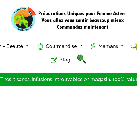
n – Beauté
Gourmandise
Mamans
Blog
hés, tisanes, infusions introuvables en magasin. 100% nature