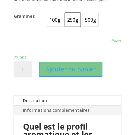
Grammes
100g
250g
500g
100g
250g
500g
Effacer
22,00
€
quantité
Ajouter au panier
de
Thé
Oolong
BIO
«
Description
Bonheur
Informations complémentaires
Tibétain
»
Quel est le profil
–
aromatique et les
Grenade