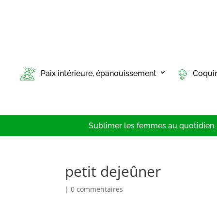
Paix intérieure, épanouissement
Coqui
Sublimer les femmes au quotidien. T
petit dejeûner
|
0 commentaires