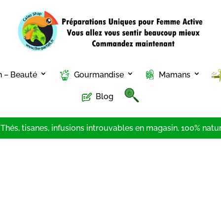
n – Beauté
Gourmandise
Mamans
Blog
hés, tisanes, infusions introuvables en magasin. 100% nature