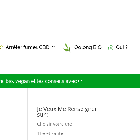
Arrêter fumer, CBD
Oolong BIO
Qui ?
, bio, vegan et les conseils avec 🙂
Je Veux Me Renseigner
sur :
Choisir votre thé
Thé et santé