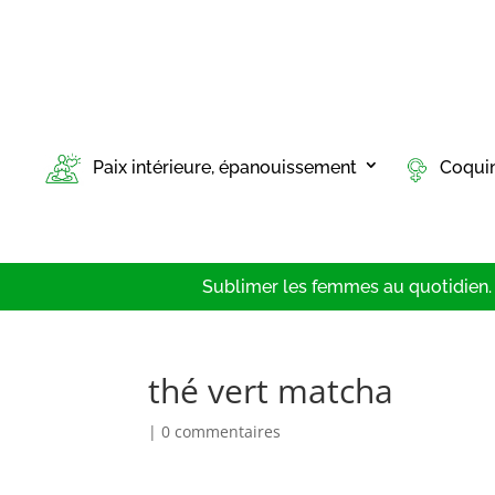
Paix intérieure, épanouissement
Coqui
Sublimer les femmes au quotidien. T
thé vert matcha
|
0 commentaires