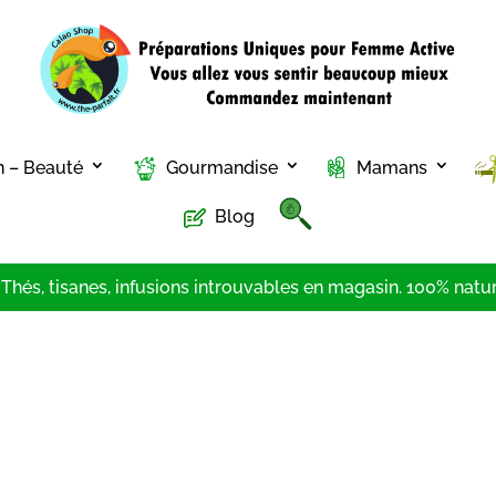
n – Beauté
Gourmandise
Mamans
Blog
hés, tisanes, infusions introuvables en magasin. 100% nature