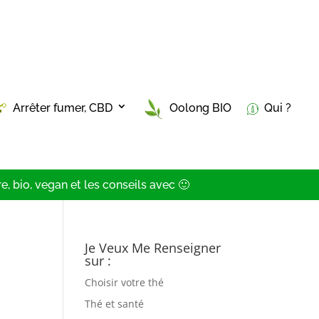
Arrêter fumer, CBD
Oolong BIO
Qui ?
, bio, vegan et les conseils avec 🙂
Je Veux Me Renseigner
sur :
Choisir votre thé
Thé et santé