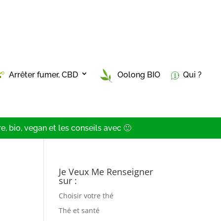
Arrêter fumer, CBD
Oolong BIO
Qui ?
, bio, vegan et les conseils avec 🙂
Je Veux Me Renseigner
sur :
Choisir votre thé
Thé et santé