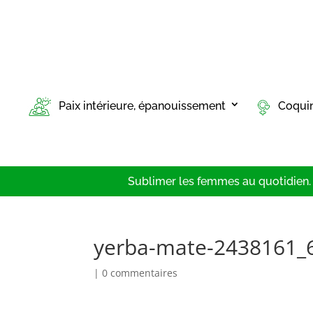
Paix intérieure, épanouissement
Coqui
Sublimer les femmes au quotidien. T
yerba-mate-2438161_
|
0 commentaires