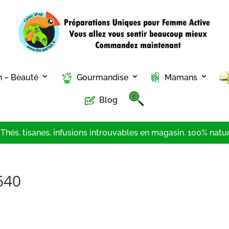
n – Beauté
Gourmandise
Mamans
Blog
hés, tisanes, infusions introuvables en magasin. 100% nature
640