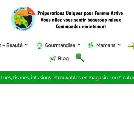
n – Beauté
Gourmandise
Mamans
Blog
hés, tisanes, infusions introuvables en magasin. 100% nature