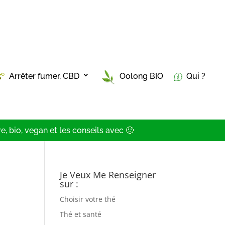
Arrêter fumer, CBD
Oolong BIO
Qui ?
, bio, vegan et les conseils avec 🙂
Je Veux Me Renseigner
sur :
Choisir votre thé
Thé et santé