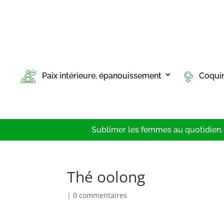
Paix intérieure, épanouissement
Coqui
Sublimer les femmes au quotidien. T
Thé oolong
|
0 commentaires