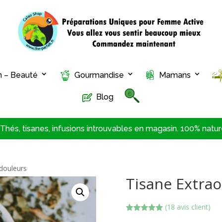
n – Beauté
Gourmandise
Mamans
Blog
hés, tisanes, infusions introuvables en magasin. 100% nature
 douleurs
Tisane Extrao
(
18
avis client)
Noté
5.00