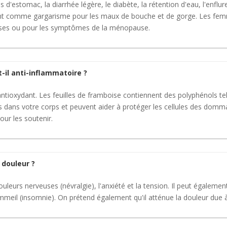
es d'estomac, la diarrhée légère, le diabète, la rétention d'eau, l'enfl
sent comme gargarisme pour les maux de bouche et de gorge. Les femme
ses ou pour les symptômes de la ménopause.
t-il anti-inflammatoire ?
 antioxydant. Les feuilles de framboise contiennent des polyphénols te
dans votre corps et peuvent aider à protéger les cellules des domma
ur les soutenir.
a douleur ?
ouleurs nerveuses (névralgie), l'anxiété et la tension. Il peut également 
 sommeil (insomnie). On prétend également qu'il atténue la douleur due à