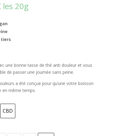
€
les 20g
egan
eine
tiers
 une bonne tasse de thé anti douleur et vous
able de passer une journée sans peine.
 douleurs a été conçue pour qu’une votre boisson
ge en même temps.
CBD
e
CBD