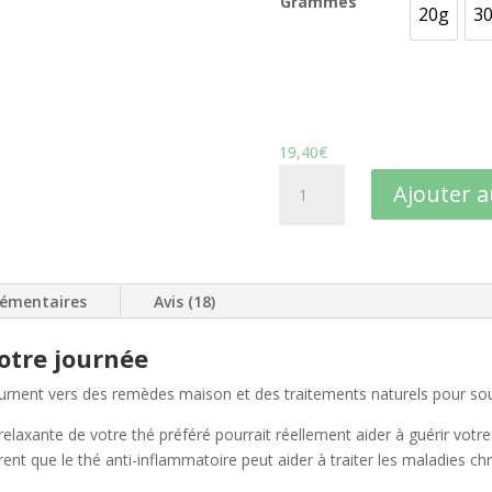
Grammes
20g
3
20g
19,40
€
quantité
Ajouter a
de
Tisane
Extraordinaire
anti
lémentaires
Avis (18)
douleurs
otre journée
ournent vers des remèdes maison et des traitements naturels pour sou
e relaxante de votre thé préféré pourrait réellement aider à guérir vot
nt que le thé anti-inflammatoire peut aider à traiter les maladies ch