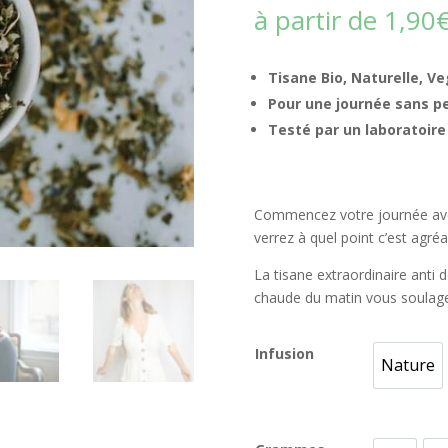
sur 5
à partir de
1,90
basé sur
notations
client
Tisane Bio, Naturelle, V
Pour une journée sans p
Testé par un laboratoire 
Commencez votre journée avec
verrez à quel point c’est agré
La tisane extraordinaire anti
chaude du matin vous soula
Infusion
Nature
Natur