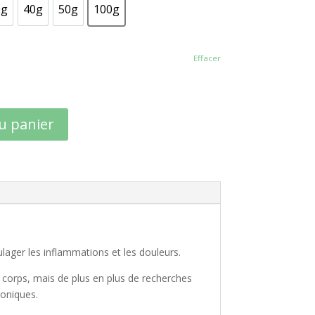
0g
40g
50g
100g
30g
40g
50g
100g
Effacer
u panier
lager les inflammations et les douleurs.
re corps, mais de plus en plus de recherches
roniques.