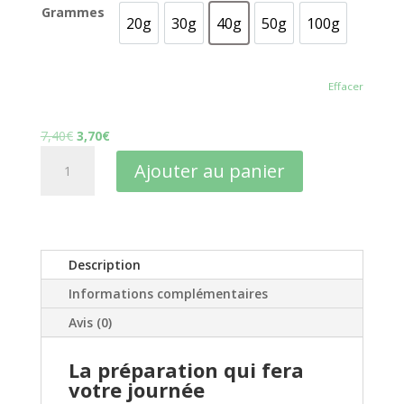
Grammes
20g
30g
40g
50g
100g
20g
30g
40g
50g
100g
Effacer
Le
Le
7,40
€
3,70
€
quantité
prix
prix
Ajouter au panier
de
initial
actuel
Tisane
était :
est :
extraordinaire
7,40€.
3,70€.
anti
douleurs
Description
(Vente
Informations complémentaires
Privée
-50%)
Avis (0)
La préparation qui fera
votre journée