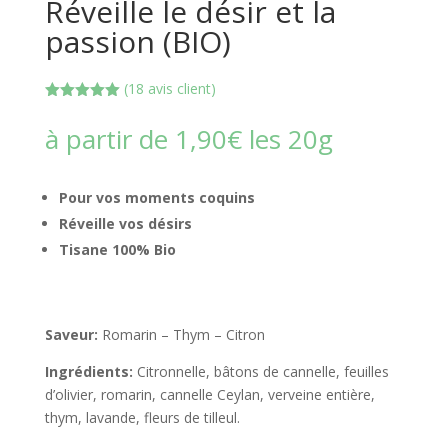
Réveille le désir et la
passion (BIO)
(
18
avis client)
Noté
5.00
sur 5
à partir de
1,90
€
les 20g
basé sur
notations
client
Pour vos moments coquins
Réveille vos désirs
Tisane 100% Bio
Saveur:
Romarin – Thym – Citron
Ingrédients:
Citronnelle, bâtons de cannelle, feuilles
d’olivier, romarin, cannelle Ceylan, verveine entière,
thym, lavande, fleurs de tilleul.