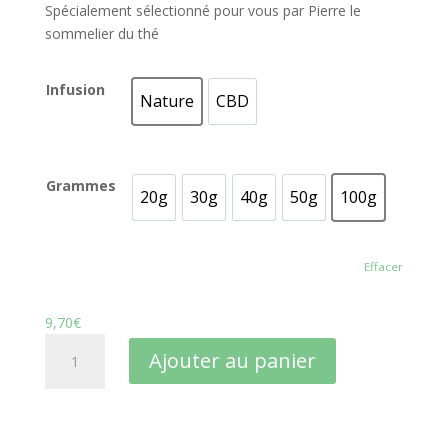
Spécialement sélectionné pour vous par Pierre le
sommelier du thé
Infusion
Nature
CBD
Nature
CBD
Grammes
20g
30g
40g
50g
100g
20g
30g
40g
50g
100g
Effacer
9,70
€
quantité
Ajouter au panier
de
Tisane
Amour
Provence