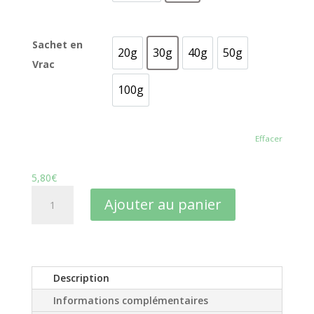
Sachet en
20g
30g
40g
50g
20g
30g
40g
50g
Vrac
100g
100g
Effacer
5,80
€
quantité
Ajouter au panier
de
Boost
Energie
Décuplée
Temple
Description
of
Informations complémentaires
Heaven