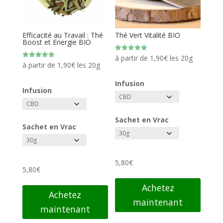
Efficacité au Travail : Thé
Thé Vert Vitalité BIO
Boost et Energie BIO
Note
à partir de
1,90
€
les 20g
5.00
Note
à partir de
1,90
€
les 20g
sur 5
5.00
sur 5
Infusion
Infusion
Sachet en Vrac
Sachet en Vrac
5,80
€
5,80
€
Achetez
Achetez
maintenant
maintenant