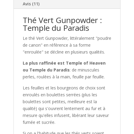
:
Avis (11)
Thé
Vert
Thé Vert Gunpowder :
Gunpowder
Temple du Paradis
BIO
Le thé Vert Gunpowder, littéralement "poudre
de canon" en référence à sa forme
"enroulée" se décline en plusieurs qualités.
La plus raffinée
est Temple of Heaven
ou Temple du Paradis
: de minuscules
perles, roulées à la main, feuille par feuille.
Les feuilles et les bourgeons de choix sont
enroulés en boulettes serrées (plus les
boulettes sont petites, meilleure est la
qualité) qui s'ouvrent lentement au fur et à
mesure qu'elles infusent, libérant leur saveur
fumée et sucrée.
Si on a l'habitude que les thés verts soient