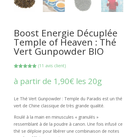
Boost Energie Décuplée
Temple of Heaven : Thé
Vert Gunpowder BIO
(
11
avis client)
Noté
5.00
sur 5
à partir de
1,90
€
les 20g
basé sur
notations
client
Le Thé Vert Gunpowder : Temple du Paradis est un thé
vert de Chine classique de très grande qualité.
Roulé à la main en minuscules « granulés »
ressemblant à de la poudre à canon. Une fois infusé ce
thé se déploie pour libérer une combinaison de notes