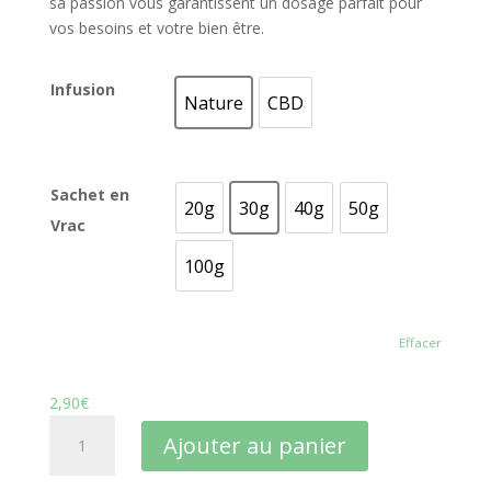
sa passion vous garantissent un dosage parfait pour
vos besoins et votre bien être.
Infusion
Nature
CBD
Nature
CBD
Sachet en
20g
30g
40g
50g
20g
30g
40g
50g
Vrac
100g
100g
Effacer
2,90
€
quantité
Ajouter au panier
de
Rooibos