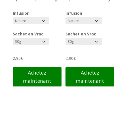
5.00
4.79
sur 5
sur 5
Infusion
Infusion
Sachet en Vrac
Sachet en Vrac
2,90
€
2,90
€
Achetez
Achetez
maintenant
maintenant