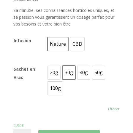
Sa minutie, ses connaissances horticoles uniques, et
sa passion vous garantissent un dosage parfait pour
vos besoins et votre bien être.
Infusion
Nature
CBD
Nature
CBD
Sachet en
20g
30g
40g
50g
20g
30g
40g
50g
Vrac
100g
100g
Effacer
2,90
€
quantité