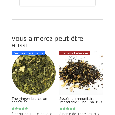
Vous aimerez peut-être
aussi…
Zero inconvénients
Recette Indienne
Thé gingembre citron
Système immunitaire
décaféiné
Imbattable : Thé Chai BIO
Note
Note
à partir de
1,90
€
les 20g
à partir de
1,90
€
les 20g