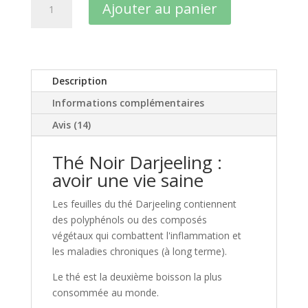
Ajouter au panier
de
Thé
Noir
Darjeeling
décaféiné
Description
:
Informations complémentaires
peut
être
Avis (14)
le
meilleur
Thé Noir Darjeeling :
au
avoir une vie saine
monde
Les feuilles du thé Darjeeling contiennent
des polyphénols ou des composés
végétaux qui combattent l'inflammation et
les maladies chroniques (à long terme).
Le thé est la deuxième boisson la plus
consommée au monde.