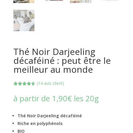
Thé Noir Darjeeling
décaféiné : peut être le
meilleur au monde
(
14
avis client)
Noté
4.50
sur 5
à partir de
1,90
€
les 20g
basé sur
notations
client
Thé Noir Darjeeling décaféiné
Riche en polyphénols
BIO