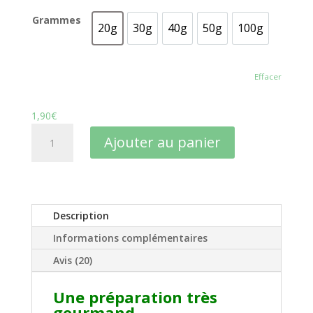
Grammes
20g
30g
40g
50g
100g
20g
30g
40g
50g
100g
Effacer
1,90
€
quantité
Ajouter au panier
de
Thé
aux
fruits
rouges
Description
gourmand
Informations complémentaires
:
à
Avis (20)
la
fois
Une préparation très
apaisant
gourmand