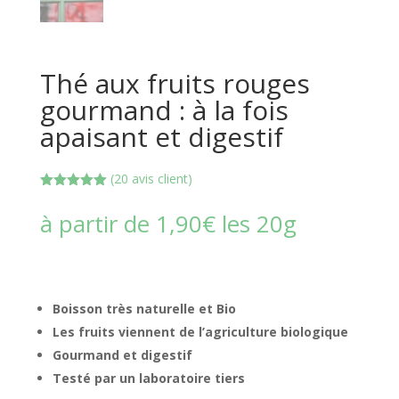
Thé aux fruits rouges
gourmand : à la fois
apaisant et digestif
(
20
avis client)
Noté
5.00
sur 5
à partir de
1,90
€
les 20g
basé sur
notations
client
Boisson très naturelle et Bio
Les fruits viennent de l’agriculture biologique
Gourmand et digestif
Testé par un laboratoire tiers