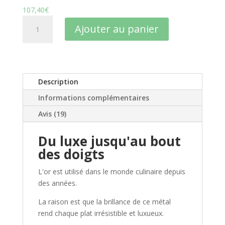
107,40
€
quantité
Ajouter au panier
de
Thé
en
Or
Feu
Description
du
Informations complémentaires
dragon
:
Avis (19)
Thé
Vert
Du luxe jusqu'au bout
Sencha
des doigts
BIO
L'or est utilisé dans le monde culinaire depuis
des années.
La raison est que la brillance de ce métal
rend chaque plat irrésistible et luxueux.