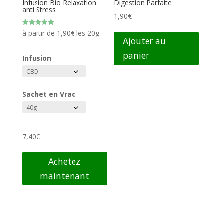
Infusion Bio Relaxation
Digestion Parfaite
anti Stress
1,90
€
Note
à partir de
1,90
€
les 20g
5.00
Ajouter au
sur 5
panier
Infusion
Sachet en Vrac
7,40
€
Achetez
maintenant