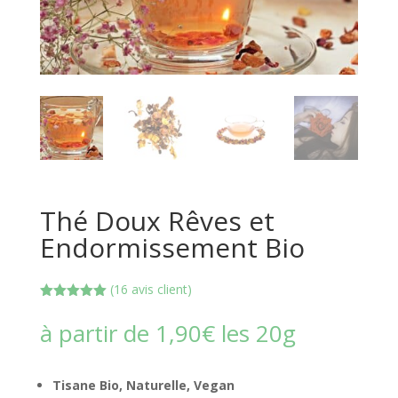
Thé Doux Rêves et
Endormissement Bio
(
16
avis client)
Noté
5.00
sur 5
à partir de
1,90
€
les 20g
basé sur
notations
client
Tisane Bio, Naturelle, Vegan