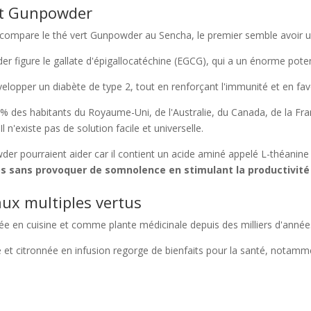
ert Gunpowder
n compare le thé vert Gunpowder au Sencha, le premier semble avoir u
r figure le gallate d'épigallocatéchine (EGCG), qui a un énorme potent
évelopper un diabète de type 2, tout en renforçant l'immunité et en f
% des habitants du Royaume-Uni, de l'Australie, du Canada, de la Fra
l n'existe pas de solution facile et universelle.
der pourraient aider car il contient un acide aminé appelé L-théanine
ps sans provoquer de somnolence en stimulant la productivit
aux multiples vertus
lisée en cuisine et comme plante médicinale depuis des milliers d'année
he et citronnée en infusion regorge de bienfaits pour la santé, notamm