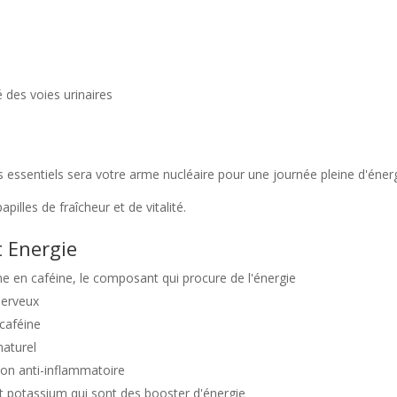
 des voies urinaires
 essentiels sera votre arme nucléaire pour une journée pleine d'énerg
apilles de fraîcheur et de vitalité.
t Energie
he en caféine, le composant qui procure de l'énergie
nerveux
 caféine
naturel
ion anti-inflammatoire
et potassium qui sont des booster d'énergie