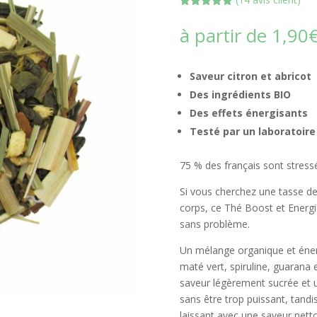
Noté
5.00
sur 5
à partir de
1,90
basé sur
notations
client
Saveur citron et abricot
Des ingrédients BIO
Des effets énergisants
Testé par un laboratoire 
75 % des français sont stressé
Si vous cherchez une tasse de
corps, ce Thé Boost et Energie
sans problème.
Un mélange organique et éner
maté vert, spiruline, guarana 
saveur légèrement sucrée et 
sans être trop puissant, tandis
laissant avec une saveur netto