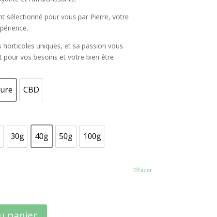
 sélectionné pour vous par Pierre, votre
périence.
 horticoles uniques, et sa passion vous
t pour vos besoins et votre bien être
ure
CBD
Nature
CBD
30g
40g
50g
100g
0g
30g
40g
50g
100g
Effacer
u panier