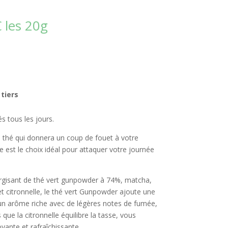
€
les 20g
tiers
s tous les jours.
 thé qui donnera un coup de fouet à votre
 est le choix idéal pour attaquer votre journée
gisant de thé vert gunpowder à 74%, matcha,
et citronnelle, le thé vert Gunpowder ajoute une
un arôme riche avec de légères notes de fumée,
 que la citronnelle équilibre la tasse, vous
yante et rafraîchissante.