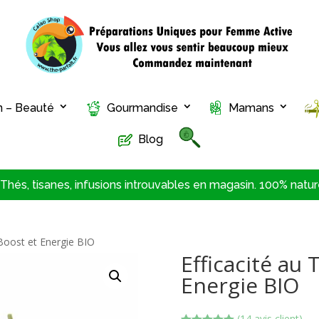
n – Beauté
Gourmandise
Mamans
Blog
hés, tisanes, infusions introuvables en magasin. 100% nature
é Boost et Energie BIO
Efficacité au 
Energie BIO
(
14
avis client)