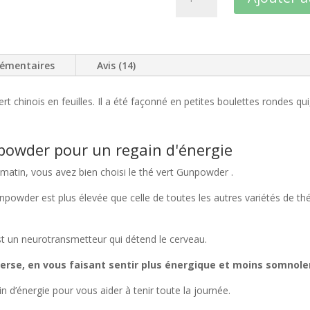
de
Efficacité
au
Travail
lémentaires
Avis (14)
:
Thé
Boost
t chinois en feuilles. Il a été façonné en petites boulettes rondes qui
et
Energie
BIO
powder pour un regain d'énergie
 matin, vous avez bien choisi le thé vert Gunpowder .
Gunpowder est plus élevée que celle de toutes les autres variétés de t
est un neurotransmetteur qui détend le cerveau.
nverse, en vous faisant sentir plus énergique et moins somnole
 d’énergie pour vous aider à tenir toute la journée.