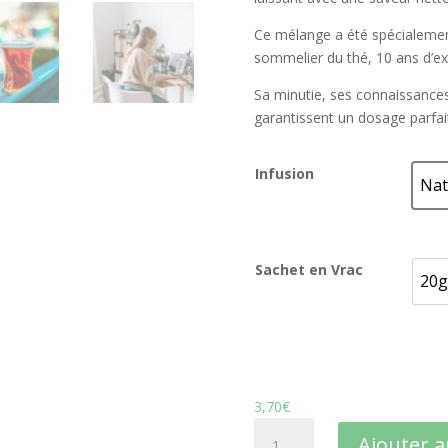
Ce mélange a été spécialement
sommelier du thé, 10 ans d’ex
Sa minutie, ses connaissances
garantissent un dosage parfai
Infusion
Nat
Sachet en Vrac
20g
2
3,70
€
quantité
Ajouter a