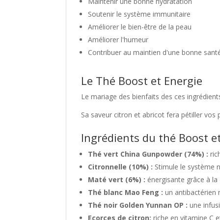
Maintenir une bonne hydratation
Soutenir le système immunitaire
Améliorer le bien-être de la peau
Améliorer l'humeur
Contribuer au maintien d'une bonne santé
Le Thé Boost et Energie
Le mariage des bienfaits des ces ingrédients
Sa saveur citron et abricot fera pétiller vos p
Ingrédients du thé Boost e
Thé vert China Gunpowder (74%) :
ric
Citronnelle (10%) :
Stimule le système 
Maté vert (6%) :
énergisante grâce à la
Thé blanc Mao Feng :
un antibactérien 
Thé noir Golden Yunnan OP :
une infus
Ecorces de citron:
riche en vitamine C 