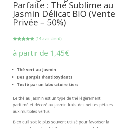
Parfaite : Thé Sublime au
Jasmin Délicat BIO (Vente
Privée – 50%)
(
14
avis client)
Noté
5.00
sur 5
à partir de
1,45
€
basé sur
notations
client
Thé vert au Jasmin
Des gorgés d’antioxydants
Testé par un laboratoire tiers
Le thé au jasmin est un type de thé légèrement
parfumé et décoré au jasmin frais, des petites pétales
aux multiples vertus.
Bien qu’il soit le plus souvent utilisé pour favoriser la