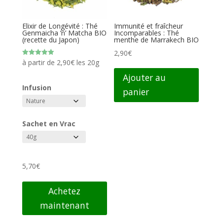
Elixir de Longévité : Thé
Immunité et fraîcheur
Genmaicha ‘n’ Matcha BIO
Incomparables : Thé
(recette du Japon)
menthe de Marrakech BIO
2,90
€
Note
à partir de
2,90
€
les 20g
5.00
sur 5
Ajouter au
Infusion
panier
Sachet en Vrac
5,70
€
Achetez
maintenant