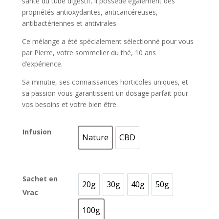
santé du tube digestif, il possède également des
propriétés antioxydantes, anticancéreuses,
antibactériennes et antivirales.
Ce mélange a été spécialement sélectionné pour vous
par Pierre, votre sommelier du thé, 10 ans
d’expérience.
Sa minutie, ses connaissances horticoles uniques, et
sa passion vous garantissent un dosage parfait pour
vos besoins et votre bien être.
Infusion
Nature
CBD
Nature
CBD
Sachet en
20g
30g
40g
50g
20g
30g
40g
50g
Vrac
100g
100g