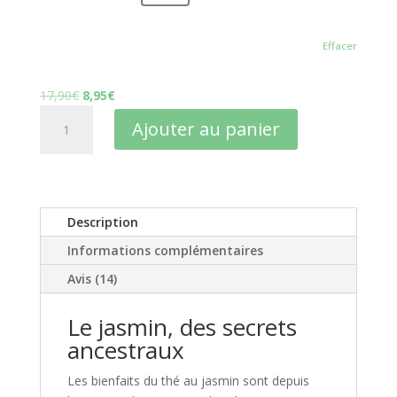
Effacer
Le
Le
17,90
€
8,95
€
quantité
prix
prix
Ajouter au panier
de
initial
actuel
Anti
était :
est :
âge
17,90€.
8,95€.
-
Digestion
Description
Parfaite
Informations complémentaires
:
Thé
Avis (14)
Sublime
au
Le jasmin, des secrets
Jasmin
ancestraux
Délicat
BIO
Les bienfaits du thé au jasmin sont depuis