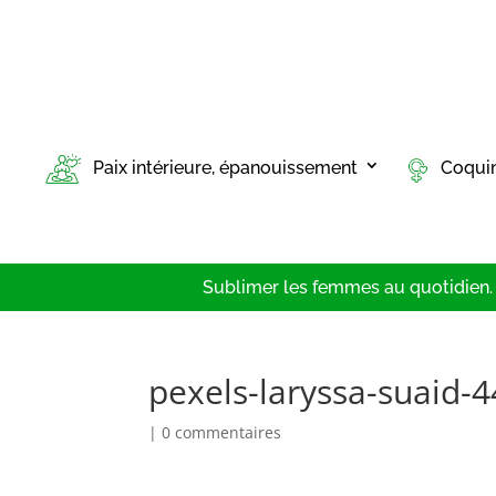
Paix intérieure, épanouissement
Coqui
Sublimer les femmes au quotidien. T
pexels-laryssa-suaid-
|
0 commentaires