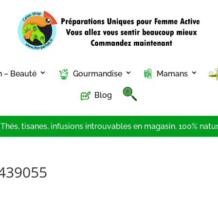
n – Beauté
Gourmandise
Mamans
Blog
hés, tisanes, infusions introuvables en magasin. 100% nature
4439055