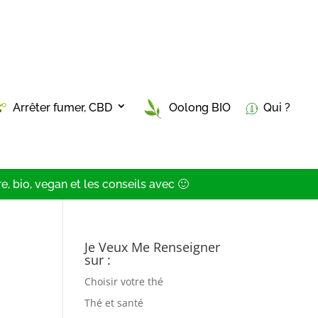
Arrêter fumer, CBD
Oolong BIO
Qui ?
, bio, vegan et les conseils avec 🙂
Je Veux Me Renseigner
sur :
Choisir votre thé
Thé et santé